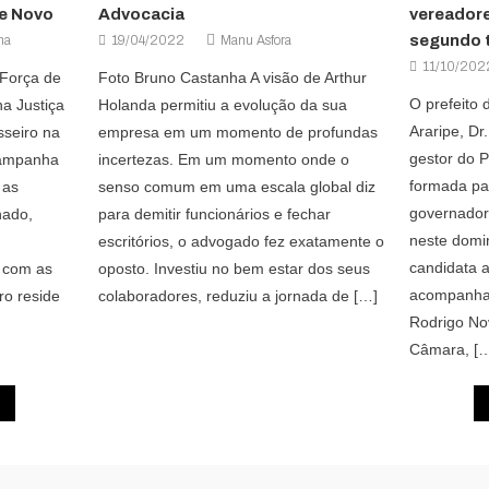
e Novo
Advocacia
vereador
segundo 
ma
19/04/2022
Manu Asfora
11/10/202
Força de
Foto Bruno Castanha A visão de Arthur
O prefeito
a Justiça
Holanda permitiu a evolução da sua
Araripe, Dr
sseiro na
empresa em um momento de profundas
gestor do P
campanha
incertezas. Em um momento onde o
formada pa
 as
senso comum em uma escala global diz
governador
nado,
para demitir funcionários e fechar
neste domi
escritórios, o advogado fez exatamente o
candidata a
 com as
oposto. Investiu no bem estar dos seus
acompanha
rro reside
colaboradores, reduziu a jornada de […]
Rodrigo No
Câmara, [