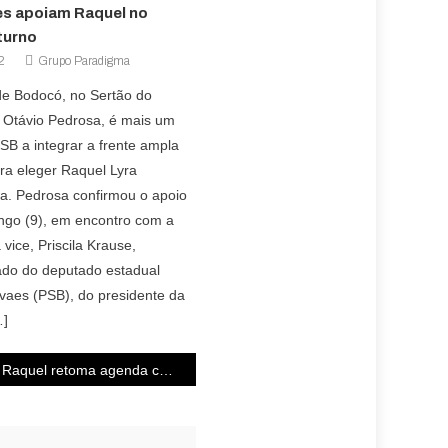
es apoiam Raquel no
turno
2
Grupo Paradigma
 de Bodocó, no Sertão do
. Otávio Pedrosa, é mais um
SB a integrar a frente ampla
ra eleger Raquel Lyra
a. Pedrosa confirmou o apoio
ngo (9), em encontro com a
 vice, Priscila Krause,
do do deputado estadual
vaes (PSB), do presidente da
…]
Raquel retoma agenda com reunião de trabalho em Caruaru