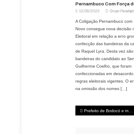
Pernambuco Com Força d
12/09/2022
Grupo Paradig
A Coligação Pernambuco com 
Novo consegue nova decisão n
Eleitoral em relação a erro gro
confecção das bandeiras da 
de Raquel Lyra. Desta vez são
bandeiras do candidato ao Se
Guilherme Coelho, que foram
confeccionadas em desacordo
regras eleitorais vigentes. O e
na omissão dos nomes […]
Prefeito de Bodocó e mais seis vereadores apoiam Raquel no segundo turno