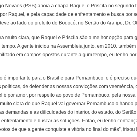
o Novaes (PSB) apoia a chapa Raquel e Priscila no segundo t
 por Raquel, e pela capacidade de enfrentamento e busca por s
eve ao lado do prefeito de Bodocó, no Sertão do Araripe, Dr. O
ra muito clara, que Raquel e Priscila são a melhor opção para
empo. A gente iniciou na Assembleia junto, em 2010, também 
litado em campos opostos durante algum tempo, eu tenho por e
é importante para o Brasil e para Pernambuco, e é preciso qu
s políticas, de defender as nossas convicções com veemência, 
l é por amor, por respeito ao povo de Pernambuco, pela nossa h
o muito clara de que Raquel vai governar Pernambuco olhando 
 demandas e as dificuldades do interior, do estado, do Sertão 
 enfrentamento e buscar as soluções. Então, eu tenho confiança
otos de que a gente conquiste a vitória no final do mês”, frisou