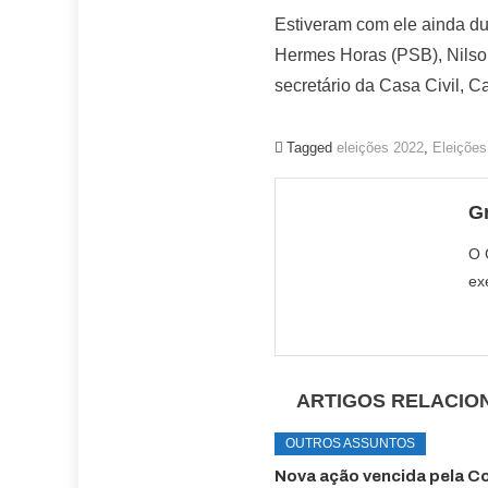
Estiveram com ele ainda du
Hermes Horas (PSB), Nilson
secretário da Casa Civil, C
Tagged
eleições 2022
,
Eleiçõe
G
O 
ex
ARTIGOS RELACIO
OUTROS ASSUNTOS
Nova ação vencida pela C