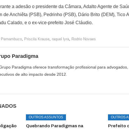
rante a adesão o presidente da Câmara, Adalto Agente de Saú
 de Anchiêta (PSB), Pedrinho (PSB), Dário Brito (DEM), Tico 
adu Calado, e o ex-vice-prefeito José Cláudio.
s Pernambuco
,
Priscila Krause
,
raquel lyra
,
Rodrio Novaes
rupo Paradigma
Grupo Paradigma oferece transformação profissional para advogados,
ecutivos de alto impacto desde 2012.
NADOS
OUTROS ASSUNTOS
OUTROS 
oligação
Quebrando Paradigmas na
Prefeito 