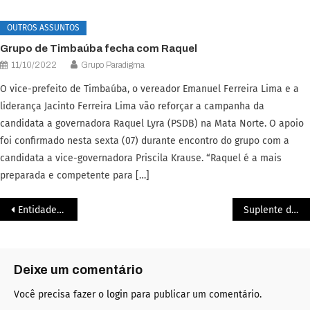
OUTROS ASSUNTOS
Grupo de Timbaúba fecha com Raquel
11/10/2022
Grupo Paradigma
O vice-prefeito de Timbaúba, o vereador Emanuel Ferreira Lima e a
liderança Jacinto Ferreira Lima vão reforçar a campanha da
candidata a governadora Raquel Lyra (PSDB) na Mata Norte. O apoio
foi confirmado nesta sexta (07) durante encontro do grupo com a
candidata a vice-governadora Priscila Krause. “Raquel é a mais
preparada e competente para […]
Entidades que representam a infância e adolescência apoiam Raquel por ela ter as melhores propostas para a área
Suplente de vereador do Recife, Boby do Táxi, do Solidariedade, está com Raquel
Deixe um comentário
Você precisa fazer o
login
para publicar um comentário.