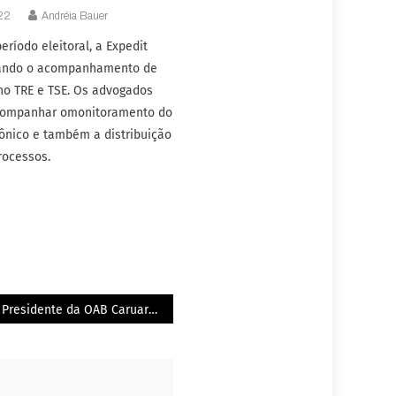
22
Andréia Bauer
eríodo eleitoral, a Expedit
zando o acompanhamento de
no TRE e TSE. Os advogados
companhar omonitoramento do
rônico e também a distribuição
rocessos.
Presidente da OAB Caruaru recebeu a mais alta honraria da Câmara de Vereadores