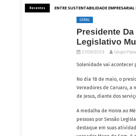
A CONEXÃO ENTRE SUSTENTABILIDADE EMPRESARIAL 
Recentes
GERAL
Presidente D
Legislativo Mu
17/05/2023
Grupo Par
Solenidade vai acontecer p
No dia 18 de maio, o pres
Vereadores de Caruaru, a 
de Jesus, diante dos servi
A medalha de Honra ao Méri
pessoas por Sessão Legisl
destaque em suas atividade