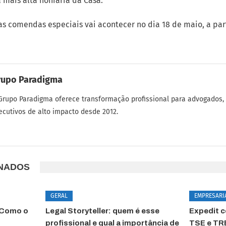
 mais alta honraria da Casa.
s comendas especiais vai acontecer no dia 18 de maio, a part
rupo Paradigma
Grupo Paradigma oferece transformação profissional para advogados,
ecutivos de alto impacto desde 2012.
ONADOS
GERAL
EMPRESARI
 Como o
Legal Storyteller: quem é esse
Expedit 
profissional e qual a importância de
TSE e TR