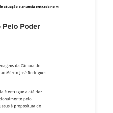
 atuação e anuncia entrada no mercado dos Estados Unidos
P
 Pelo Poder
menagens da Câmara de
ao Mérito José Rodrigues
la é entregue a até dez
acionalmente pelo
 Jesus é propositura do