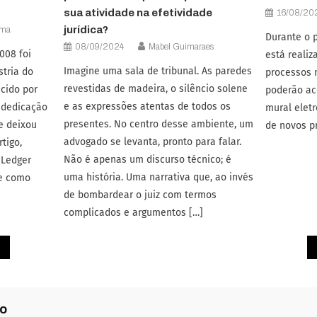
sua atividade na efetividade
16/08/20
jurídica?
gma
Durante o p
08/09/2024
Mabel Guimaraes
008 foi
está reali
Imagine uma sala de tribunal. As paredes
stria do
processos 
revestidas de madeira, o silêncio solene
cido por
poderão a
e as expressões atentas de todos os
 dedicação
mural elet
presentes. No centro desse ambiente, um
e deixou
de novos p
advogado se levanta, pronto para falar.
tigo,
Não é apenas um discurso técnico; é
 Ledger
uma história. Uma narrativa que, ao invés
 e como
de bombardear o juiz com termos
complicados e argumentos […]
io