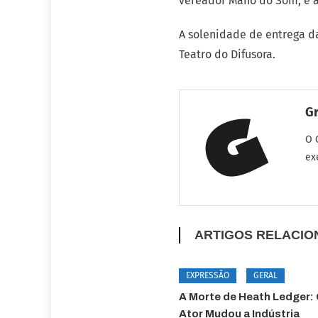
vereador Mano do Som, é a
A solenidade de entrega da
Teatro do Difusora.
G
O 
ex
ARTIGOS RELACI
EXPRESSÃO
GERAL
A Morte de Heath Ledger:
Ator Mudou a Indústria