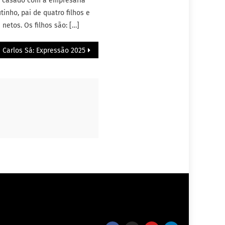
 é casado com a empresária
tinho, pai de quatro filhos e
 netos. Os filhos são: […]
Carlos Sá: Expressão 2025