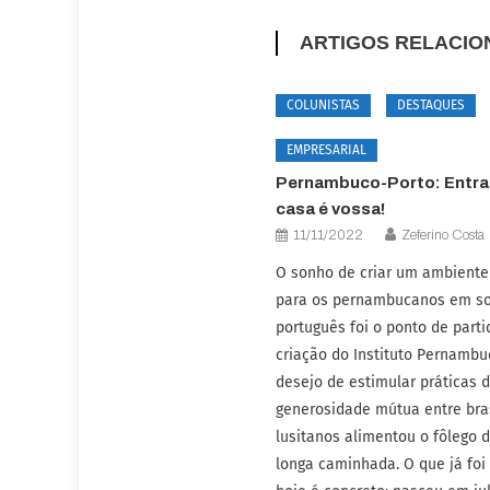
ARTIGOS RELACI
COLUNISTAS
DESTAQUES
EMPRESARIAL
Pernambuco-Porto: Entrai
casa é vossa!
11/11/2022
Zeferino Costa
O sonho de criar um ambiente
para os pernambucanos em so
português foi o ponto de parti
criação do Instituto Pernambu
desejo de estimular práticas 
generosidade mútua entre bras
lusitanos alimentou o fôlego 
longa caminhada. O que já foi