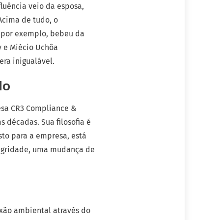
fluência veio da esposa,
Acima de tudo, o
l, por exemplo, bebeu da
 e Miécio Uchôa
ra inigualável.
do
resa CR3 Compliance &
 décadas. Sua filosofia é
sto para a empresa, está
integridade, uma mudança de
xão ambiental através do