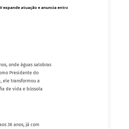
 expande atuação e anuncia entrada no mercado dos Estados Uni
os, onde águas salobras
como Presidente do
, ele transformou a
ia de vida e bússola
aos 36 anos, já com