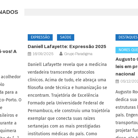
ONADOS
EXPRESSÃO
SAÚDE
DESTAQUES
Daniell Lafayette: Expressão 2025
NOMES QU
-vos! A
16/09/2025
Grupo Paradigma
Augusto C
Daniell Lafayette revela que a medicina
leis em p
verdadeira transcende protocolos
nacional
 acolhedor
clínicos. Acima de tudo, ele abraça uma
05/12/20
lo
filosofia onde técnica e humanização se
Augusto Ro
da para a
encontram. Trajetória de Excelência
dedica sua 
co-Porto. O
Formado pela Universidade Federal de
estruturas 
de
Pernambuco, ele construiu uma trajetória
país. Engen
ileiros e
exemplar que conecta suas raízes
transportou
durante a
sertanejas com as mais prestigiadas
projetar f
 quimera
institutions médicas do país. Como