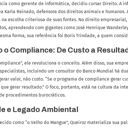
cia como gerente de informática, decidiu cursar Direito. A in
éa Karla Reinado, defensora dos direitos animais e humanos. 
á na escolha criteriosa de suas fontes. No direito empresaria
dos, aprendendo com gigantes como José Henrique Wanderley
esma forma, sua referência foi Boris Trindade, a quem conside
 o Compliance: De Custo a Resulta
ompliance”, ele revoluciona o conceito. Além disso, sua emp
specialistas, incluindo um consultor do Banco Mundial há duas
erar valor, não custo. “Se o programa de compliance gerar cu
m que gerar resultado.” O foco, portanto, está na cultura da 
de procedimentos burocráticos.
de e Legado Ambiental
ecido como “o Velho do Mangue”, Queiroz materializa sua pai