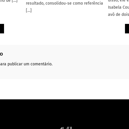
disso, ele
lho de […]
resultado, consolidou-se como referência
Isabela Cou
[…]
avô de dois
io
ara publicar um comentário.