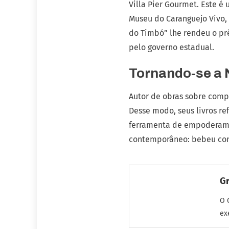
Villa Pier Gourmet. Este 
Museu do Caranguejo Vivo,
do Timbó” lhe rendeu o p
pelo governo estadual.
Tornando-se a 
Autor de obras sobre comp
Desse modo, seus livros r
ferramenta de empoderamen
contemporâneo: bebeu cons
G
O 
ex