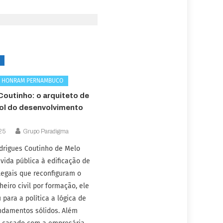
E HONRAM PERNAMBUCO
outinho: o arquiteto de
rol do desenvolvimento
25
Grupo Paradigma
drigues Coutinho de Melo
vida pública à edificação de
legais que reconfiguram o
heiro civil por formação, ele
 para a política a lógica de
undamentos sólidos. Além