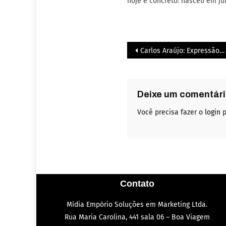
hoje é concreto: nasceu em ju
Carlos Araújo: Expressão 2025
Deixe um comentár
Você precisa fazer o
login
p
Contato
Mídia Empório Soluções em Marketing Ltda.
Rua Maria Carolina, 441 sala 06 – Boa Viagem