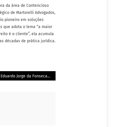
ora da área de Contencioso
tégico de Martorelli Advogados,
rio pioneiro em soluções
as que adota o lema “a maior
reito é o cliente”, ela acumula
s décadas de prática jurídica.
Eduardo Jorge da Fonseca Lima: Expressão 2025