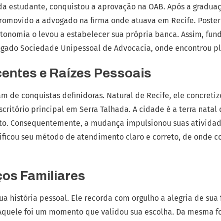
inda estudante, conquistou a aprovação na OAB. Após a graduaç
 promovido a advogado na firma onde atuava em Recife. Poste
utonomia o levou a estabelecer sua própria banca. Assim, fu
ado Sociedade Unipessoal de Advocacia, onde encontrou ple
entes e Raízes Pessoais
m de conquistas definidoras. Natural de Recife, ele concretiz
scritório principal em Serra Talhada. A cidade é a terra natal
eto. Consequentemente, a mudança impulsionou suas ativida
dificou seu método de atendimento claro e correto, de onde c
ços Familiares
 história pessoal. Ele recorda com orgulho a alegria de sua
quele foi um momento que validou sua escolha. Da mesma fo