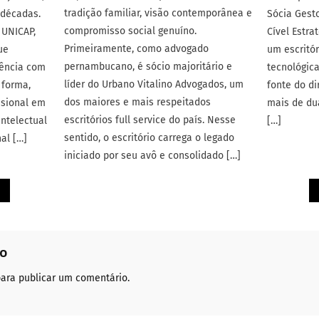
tradição familiar, visão contemporânea e
 décadas.
Sócia Gest
compromisso social genuíno.
 UNICAP,
Cível Estra
Primeiramente, como advogado
ue
um escritó
pernambucano, é sócio majoritário e
lência com
tecnológic
líder do Urbano Vitalino Advogados, um
 forma,
fonte do di
dos maiores e mais respeitados
ssional em
mais de dua
escritórios full service do país. Nesse
ntelectual
[…]
sentido, o escritório carrega o legado
nal […]
iniciado por seu avô e consolidado […]
io
ara publicar um comentário.