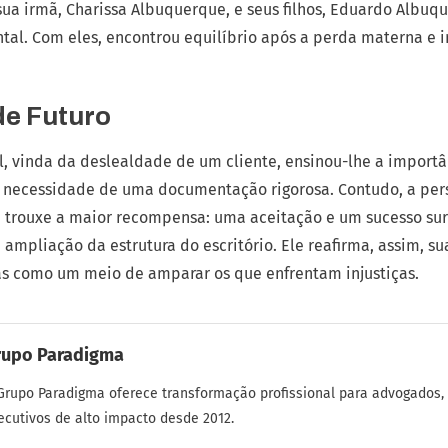
sua irmã, Charissa Albuquerque, e seus filhos, Eduardo Albuqu
tal. Com eles, encontrou equilíbrio após a perda materna e i
de Futuro
l, vinda da deslealdade de um cliente, ensinou-lhe a importâ
ecessidade de uma documentação rigorosa. Contudo, a persi
e trouxe a maior recompensa: uma aceitação e um sucesso sur
ampliação da estrutura do escritório. Ele reafirma, assim, s
s como um meio de amparar os que enfrentam injustiças.
rupo Paradigma
Grupo Paradigma oferece transformação profissional para advogados,
ecutivos de alto impacto desde 2012.