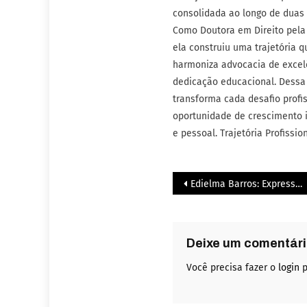
consolidada ao longo de duas
Como Doutora em Direito pela
ela construiu uma trajetória q
harmoniza advocacia de exce
dedicação educacional. Dessa
transforma cada desafio profi
oportunidade de crescimento i
e pessoal. Trajetória Profissio
Edielma Barros: Expressão 2025
Deixe um comentár
Você precisa fazer o
login
p