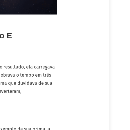
o E
 resultado, ela carregava
dobrava o tempo em três
stema que duvidava de sua
nverteram,
 exemplo de sua prima, a