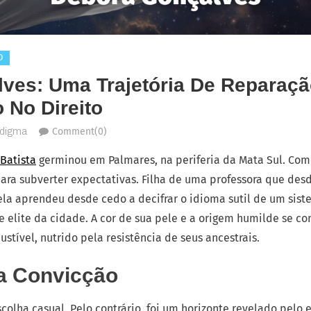
O
ves: Uma Trajetória De Reparaçã
 No Direito
Comment(0)
adigma
Batista
germinou em Palmares, na periferia da Mata Sul. Como
ara subverter expectativas. Filha de uma professora que des
 ela aprendeu desde cedo a decifrar o idioma sutil de um si
 elite da cidade. A cor de sua pele e a origem humilde se co
ível, nutrido pela resistência de seus ancestrais.
a Convicção
colha casual. Pelo contrário, foi um horizonte revelado pelo