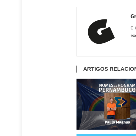
G
O 
ex
ARTIGOS RELACI