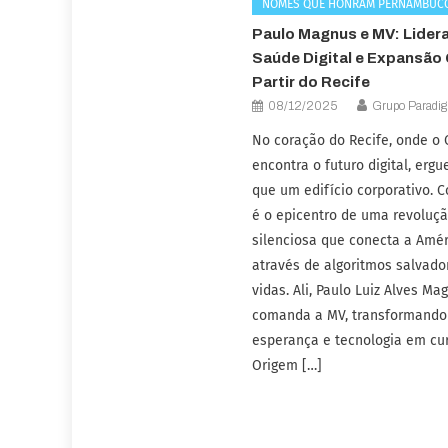
NOMES QUE HONRAM PERNAMBUC
Paulo Magnus e MV: Lider
Saúde Digital e Expansão 
Partir do Recife
08/12/2025
Grupo Paradi
No coração do Recife, onde o 
encontra o futuro digital, erg
que um edifício corporativo. C
é o epicentro de uma revoluç
silenciosa que conecta a Amér
através de algoritmos salvado
vidas. Ali, Paulo Luiz Alves Ma
comanda a MV, transformand
esperança e tecnologia em cur
Origem […]