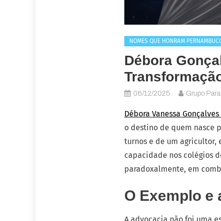
NOMES QUE HONRAM PERNAMBUC
Débora Gonçal
Transformação
06/12/2025
Grupo Par
Débora Vanessa Gonçalves 
o destino de quem nasce p
turnos e de um agricultor,
capacidade nos colégios de
paradoxalmente, em combust
O Exemplo e 
A advocacia não foi uma es