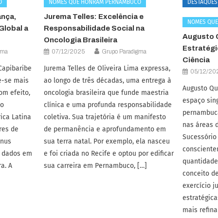
O
NOMES QUE HONRAM PERNAMBUCO
DESTAQUES
ança,
Jurema Telles: Excelência e
NOMES QU
Global a
Responsabilidade Social na
Augusto 
Oncologia Brasileira
Estratégi
gma
07/12/2025
Grupo Paradigma
Ciência
Capibaribe
Jurema Telles de Oliveira Lima expressa,
05/12/20
ue-se mais
ao longo de três décadas, uma entrega à
Augusto Qu
om efeito,
oncologia brasileira que funde maestria
espaço sin
ão
clínica e uma profunda responsabilidade
pernambuca
ica Latina
coletiva. Sua trajetória é um manifesto
nas áreas d
res de
de permanência e aprofundamento em
Sucessório 
gnus
sua terra natal. Por exemplo, ela nasceu
consciente
o dados em
e foi criada no Recife e optou por edificar
quantidade.
a. A
sua carreira em Pernambuco, […]
conceito d
exercício 
estratégic
mais refina