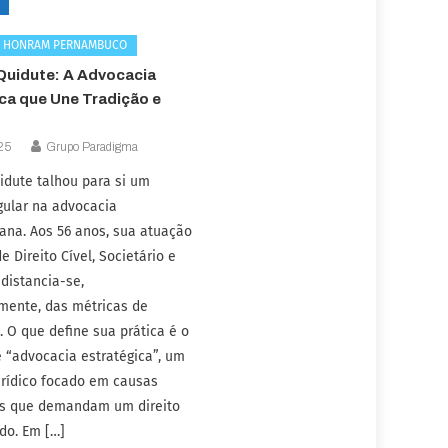
E HONRAM PERNAMBUCO
Quidute: A Advocacia
ca que Une Tradição e
25
Grupo Paradigma
idute talhou para si um
gular na advocacia
na. Aos 56 anos, sua atuação
e Direito Cível, Societário e
distancia-se,
mente, das métricas de
 O que define sua prática é o
e “advocacia estratégica”, um
jurídico focado em causas
as que demandam um direito
do. Em […]