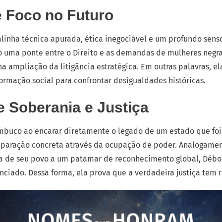
e Foco no Futuro
linha técnica apurada, ética inegociável e um profundo senso
o uma ponte entre o Direito e as demandas de mulheres negras
a ampliação da litigância estratégica. Em outras palavras, ela
ormação social para confrontar desigualdades históricas.
 Soberania e Justiça
ambuco ao encarar diretamente o legado de um estado que foi
paração concreta através da ocupação de poder. Analogamen
ura de seu povo a um patamar de reconhecimento global, Débor
nciado. Dessa forma, ela prova que a verdadeira justiça tem ri