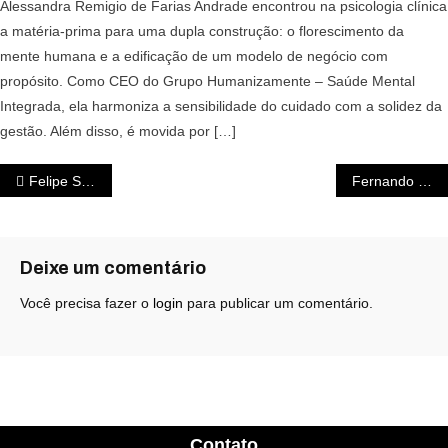
Alessandra Remigio de Farias Andrade encontrou na psicologia clínica
a matéria-prima para uma dupla construção: o florescimento da
mente humana e a edificação de um modelo de negócio com
propósito. Como CEO do Grupo Humanizamente – Saúde Mental
Integrada, ela harmoniza a sensibilidade do cuidado com a solidez da
gestão. Além disso, é movida por […]
Felipe Sampaio: A persistência do Agreste na Advocacia Previdenciária
Fernando Basto: Excelência e Inovação na Cirurgia Capilar
Deixe um comentário
Você precisa fazer o
login
para publicar um comentário.
Contato