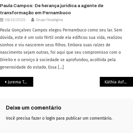
Paula Campos: De herança jurídica a agente de
transformação em Pernambuco
08/12/2025
Grupo Paradigma
Paula Gonçalves Campos elegeu Pernambuco como seu lar. Sem
dúvida, este é um solo fértil onde ela edificou sua vida, realizou
sonhos e viu nascerem seus filhos. Embora suas raízes de
nascimento sejam outras, foi aqui que seu compromisso com o
Direito e o serviço à sociedade se aprofundou, acolhida pela
generosidade do estado. Essa […]
Jurema Telles: Excelência e Responsabilidade Social na Oncologia Brasileira
Káthia Asfora: Talento, criatividade e ousadia no empreendedorismo pernambucano
Deixe um comentário
Você precisa fazer o
login
para publicar um comentário.