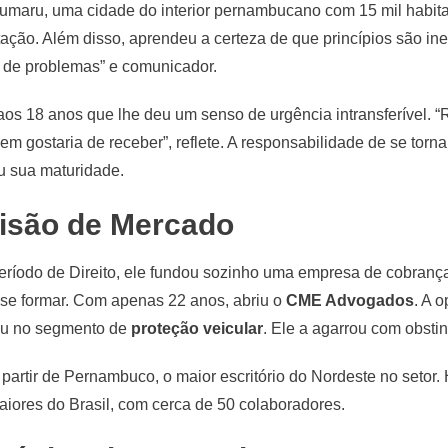
umaru, uma cidade do interior pernambucano com 15 mil habita
ação. Além disso, aprendeu a certeza de que princípios são in
 de problemas” e comunicador.
aos 18 anos que lhe deu um senso de urgência intransferível. “R
 gostaria de receber”, reflete. A responsabilidade de se tornar
ou sua maturidade.
isão de Mercado
período de Direito, ele fundou sozinho uma empresa de cobran
 se formar. Com apenas 22 anos, abriu o
CME Advogados
. A 
giu no segmento de
proteção veicular
. Ele a agarrou com obsti
partir de Pernambuco, o maior escritório do Nordeste no setor. H
aiores do Brasil, com cerca de 50 colaboradores.