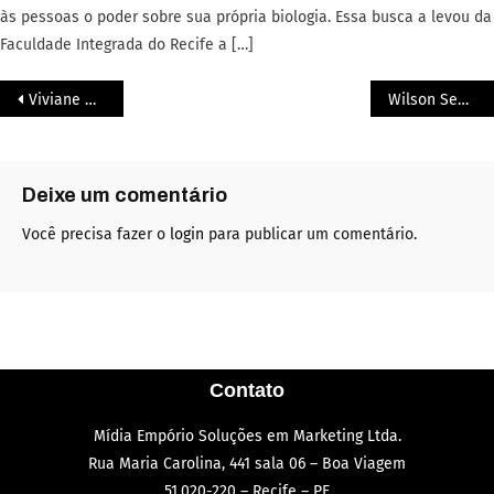
às pessoas o poder sobre sua própria biologia. Essa busca a levou da
Faculdade Integrada do Recife a […]
Viviane Meneses: A Advocacia com Propósito, Educação e Ativismo
Wilson Sena: A Tríade da Liderança na Advocacia, Docência e Gestão
Deixe um comentário
Você precisa fazer o
login
para publicar um comentário.
Contato
Mídia Empório Soluções em Marketing Ltda.
Rua Maria Carolina, 441 sala 06 – Boa Viagem
51.020-220 – Recife – PE