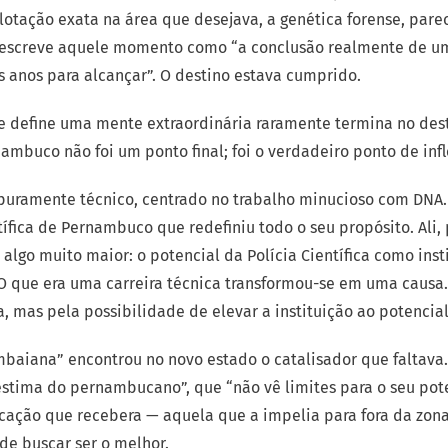
lotação exata na área que desejava, a genética forense, pare
escreve aquele momento como “a conclusão realmente de um
 anos para alcançar”. O destino estava cumprido.
ue define uma mente extraordinária raramente termina no des
ambuco não foi um ponto final; foi o verdadeiro ponto de infl
 puramente técnico, centrado no trabalho minucioso com DNA. 
tífica de Pernambuco que redefiniu todo o seu propósito. Ali,
algo muito maior: o potencial da Polícia Científica como insti
 O que era uma carreira técnica transformou-se em uma causa
a, mas pela possibilidade de elevar a instituição ao potencia
aiana” encontrou no novo estado o catalisador que faltava. 
stima do pernambucano”, que “não vê limites para o seu pote
ação que recebera — aquela que a impelia para fora da zon
de buscar ser o melhor.