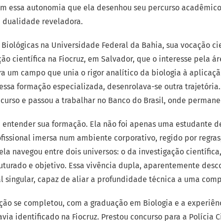
om essa autonomia que ela desenhou seu percurso acadêmico 
dualidade reveladora.
 Biológicas na Universidade Federal da Bahia, sua vocação ci
ção científica na Fiocruz, em Salvador, que o interesse pela á
ra um campo que unia o rigor analítico da biologia à aplicação
essa formação especializada, desenrolava-se outra trajetória
curso e passou a trabalhar no Banco do Brasil, onde permane
a entender sua formação. Ela não foi apenas uma estudante de 
issional imersa num ambiente corporativo, regido por regras
ela navegou entre dois universos: o da investigação científica
ruturado e objetivo. Essa vivência dupla, aparentemente desc
al singular, capaz de aliar a profundidade técnica a uma com
ção se completou, com a graduação em Biologia e a experiên
avia identificado na Fiocruz. Prestou concurso para a Polícia 