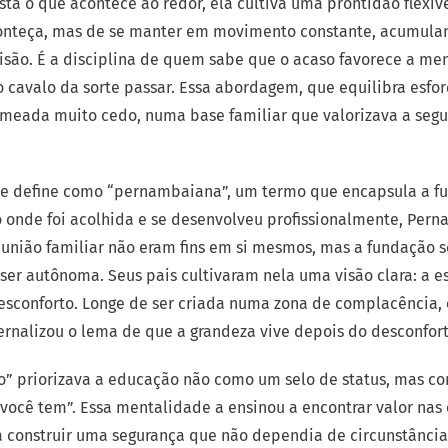
sta o que acontece ao redor, ela cultiva uma prontidão flexíve
onteça, mas de se manter em movimento constante, acumula
são. É a disciplina de quem sabe que o acaso favorece a men
 cavalo da sorte passar. Essa abordagem, que equilibra esforç
emeada muito cedo, numa base familiar que valorizava a se
se define como “pernambaiana”, um termo que encapsula a f
do onde foi acolhida e se desenvolveu profissionalmente, Pe
 união familiar não eram fins em si mesmos, mas a fundação s
ser autônoma. Seus pais cultivaram nela uma visão clara: a e
esconforto. Longe de ser criada numa zona de complacência, 
ternalizou o lema de que a grandeza vive depois do desconfort
o” priorizava a educação não como um selo de status, mas c
você tem”. Essa mentalidade a ensinou a encontrar valor nas 
 a construir uma segurança que não dependia de circunstância