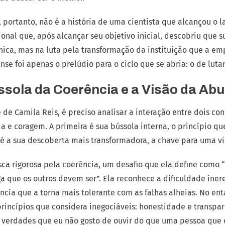
, portanto, não é a história de uma cientista que alcançou o l
sional que, após alcançar seu objetivo inicial, descobriu que
ica, mas na luta pela transformação da instituição que a em
nse foi apenas o prelúdio para o ciclo que se abria: o de luta
ússola da Coerência e a Visão da Ab
de Camila Reis, é preciso analisar a interação entre dois co
a e coragem. A primeira é sua bússola interna, o princípio qu
 é a sua descoberta mais transformadora, a chave para uma v
busca rigorosa pela coerência, um desafio que ela define como
a que os outros devem ser”. Ela reconhece a dificuldade inere
cia que a torna mais tolerante com as falhas alheias. No enta
incípios que considera inegociáveis: honestidade e transpar
 verdades que eu não gosto de ouvir do que uma pessoa que c