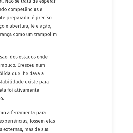
l. Não se trata de esperar
ndo competências e
te preparada; é preciso
o e abertura, fé e ação,
gurança como um trampolim
usão dos estados onde
rnambuco. Cresceu num
ólida que lhe dava a
stabilidade existe para
ela foi ativamente
o.
omo a ferramenta para
experiências, fossem elas
s externas, mas de sua