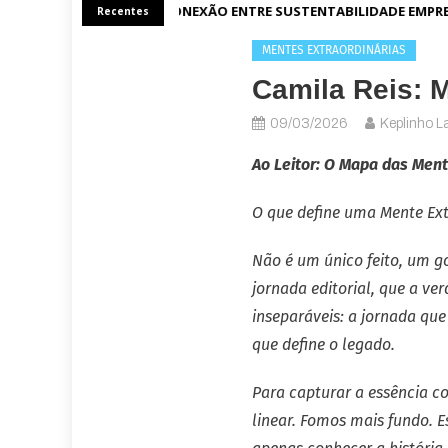
A CONEXÃO ENTRE SUSTENTABILIDADE EMPRES
Recentes
MENTES EXTRAORDINÁRIAS
Camila Reis: 
09/03/2026
Keplinho La
Ao Leitor: O Mapa das Ment
O que define uma Mente Ext
Não é um único feito, um g
jornada editorial, que a ve
inseparáveis: a jornada que
que define o legado.
Para capturar a essência c
linear. Fomos mais fundo. 