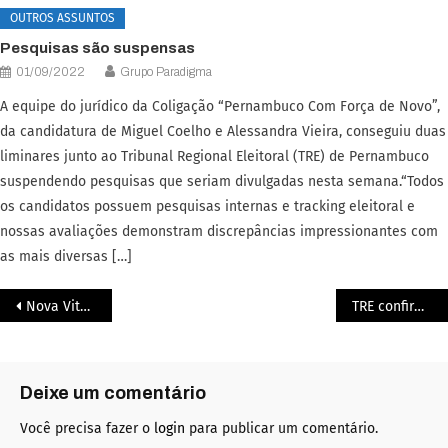
OUTROS ASSUNTOS
Pesquisas são suspensas
01/09/2022
Grupo Paradigma
A equipe do jurídico da Coligação “Pernambuco Com Força de Novo”,
da candidatura de Miguel Coelho e Alessandra Vieira, conseguiu duas
liminares junto ao Tribunal Regional Eleitoral (TRE) de Pernambuco
suspendendo pesquisas que seriam divulgadas nesta semana.“Todos
os candidatos possuem pesquisas internas e tracking eleitoral e
nossas avaliações demonstram discrepâncias impressionantes com
as mais diversas […]
Nova Vitória Jurídica da Coligação Pernambuco Com Força de Novo
TRE confirma irregularidade
Deixe um comentário
Você precisa fazer o
login
para publicar um comentário.