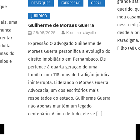
grande sat
DESTAQUES
EXPRESSÃO
GERAL
 que
querido, qu
o
JURÍDICO
meu casame
iais, uma
nessa ediç
Guilherme de Moraes Guerra
 nunca
desde a pri
28/08/2025
Keplinho Lafayette
rentar
Paradigma.
Expressão O advogado Guilherme de
adulta
Filho (48),
Moraes Guerra personifica a evolução do
rmas do
direito imobiliário em Pernambuco. Ele
nios e
pertence à quarta geração de uma
família com 118 anos de tradição jurídica
ininterrupta. Liderando o Moraes Guerra
Advocacia, um dos escritórios mais
respeitados do estado, Guilherme Guerra
não apenas mantém um legado
centenário. Acima de tudo, ele se […]