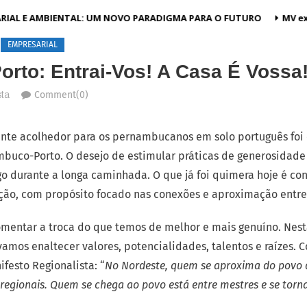
RIAL E AMBIENTAL: UM NOVO PARADIGMA PARA O FUTURO
MV ex
EMPRESARIAL
rto: Entrai-Vos! A Casa É Vossa
Comment(0)
sta
nte acolhedor para os pernambucanos em solo português foi 
mbuco-Porto. O desejo de estimular práticas de generosidade 
go durante a longa caminhada. O que já foi quimera hoje é co
ção, com propósito focado nas conexões e aproximação entre
fomentar a troca do que temos de melhor e mais genuíno. Nes
 vamos enaltecer valores, potencialidades, talentos e raízes. 
ifesto Regionalista: “
No Nordeste, quem se aproxima do povo de
s regionais. Quem se chega ao povo está entre mestres e se torna