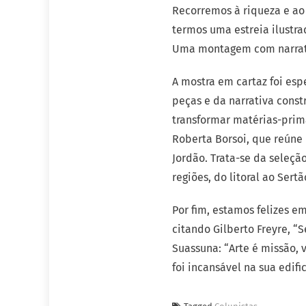
Recorremos à riqueza e ao 
termos uma estreia ilustr
Uma montagem com narrativ
A mostra em cartaz foi es
peças e da narrativa const
transformar matérias-prima
Roberta Borsoi, que reúne
Jordão. Trata-se da seleçã
regiões, do litoral ao Ser
Por fim, estamos felizes e
citando Gilberto Freyre, “
Suassuna: “Arte é missão, 
foi incansável na sua edifi