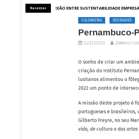
A CONEXÃO ENTRE SUSTENTABILIDADE EMPRESA
Recentes
COLUNISTAS
DESTAQUES
Pernambuco-Po
11/11/2022
Zeferino Co
O sonho de criar um ambie
criação do Instituto Perna
lusitanos alimentou o fôle
2022 um ponto de intersec
A missão deste projeto é 
portugueses e brasileiros,
Gilberto Freyre, no seu Man
vida, de cultura e das arte