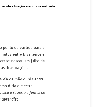
pande atuação e anuncia entrada no mercado dos Estados Unidos
!
o ponto de partida para a
mútua entre brasileiros e
ncreto: nasceu em julho de
 as duas nações.
ta via de mão dupla entre
Como diria o mestre
sce a raízes e a fontes de
 aprendiz”.