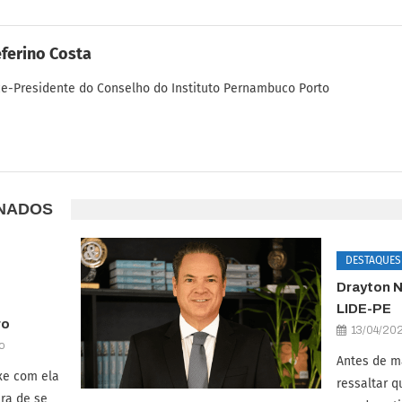
ferino Costa
ce-Presidente do Conselho do Instituto Pernambuco Porto
ONADOS
DESTAQUES
Drayton N
LIDE-PE
ro
13/04/20
co
Antes de m
xe com ela
ressaltar 
ra de se