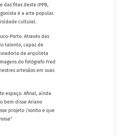
 das fitas deste IPPB,
onista é a arte popular.
sidade cultural.
uco-Porto. Através das
do talento, capaz de
curadoria da arquiteta
magens do fotógrafo Fred
 mestres artesãos em suas
te espaço. Afinal, ainda
mo bem disse Ariano
esse projeto /sonho e que
vossa”