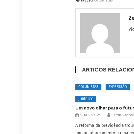
Tagged
Colunistas
Ze
Vi
ARTIGOS RELACI
COLUNISTAS
EXPRESSÃO
JURÍDICO
Um novo olhar para o futu
28/09/2022
Tarcila Pache
A reforma da previdência trou
um amadurecimento na manei