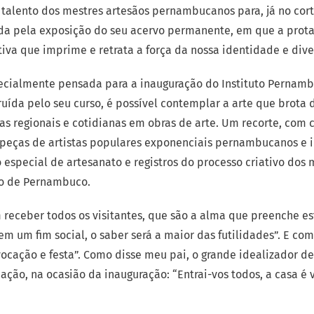
talento dos mestres artesãos pernambucanos para, já no corte
ada pela exposição do seu acervo permanente, em que a protag
a que imprime e retrata a força da nossa identidade e diver
pecialmente pensada para a inauguração do Instituto Pernamb
ruída pelo seu curso, é possível contemplar a arte que brota 
s regionais e cotidianas em obras de arte. Um recorte, com 
 peças de artistas populares exponenciais pernambucanos e i
o especial de artesanato e registros do processo criativo dos
tão de Pernambuco.
m receber todos os visitantes, que são a alma que preenche es
Sem um fim social, o saber será a maior das futilidades”. E co
vocação e festa”. Como disse meu pai, o grande idealizador d
cação, na ocasião da inauguração: “Entrai-vos todos, a casa é 