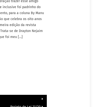
isfação trazer esse amigo
e inclusive foi padrinho do
nto, para a coluna By Manu
ão que celebra os oito anos
meira edição da revista
 Trata-se de Drayton Nejaim
 que foi meu […]
Projeto de Lei 21/20