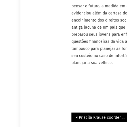
pensar o futuro, a medida em
evidenciou além da certeza d
encolhimento dos direitos soc
antiga lacuna de um país que
preparou seus jovens para enf
questões financeiras da vida 
tampouco para planejar as fo
seu custeio no caso de infortú
planejar a sua velhice.
Priscila Krause coordenará equipe de transição