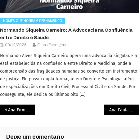
NOMES QUE HONRAM PERNAMBUCO
Normando Siqueira Carneiro: A Advocacia na Confluência
entre Direito e Saúde
08/12/2025
Grupo Paradigma
Normando Alves Siqueira Carneiro opera uma advocacia singular. Ela
está estabelecida na confluência entre Direito e Medicina, onde a
compreensão das fragilidades humanas se converte em instrumento
de justiça. Ele possui dupla formação em Direito e Psicologia, além
de especializações em Direito Civil, Processual Civil e da Saúde. Por
conseguinte, ele dedica os últimos oito […]
Ana Firmino: A Liderança Jurídica que Renasceu em Jaboatão
Ana Paula Azevêdo: Da Vocação Infantil à Liderança na Governança Antidiscriminatória
Deixe um comentário