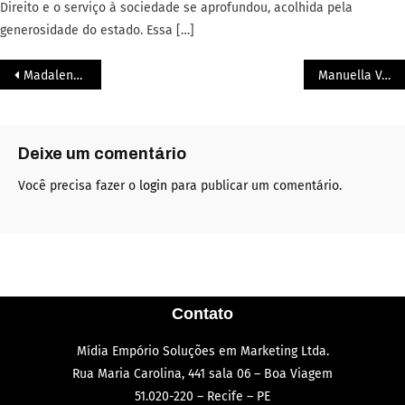
Direito e o serviço à sociedade se aprofundou, acolhida pela
generosidade do estado. Essa […]
Madalena Caldas: Liderança e Humanidade na Reprodução Assistida
Manuella Varejão: A Arquitetura do Consenso no Direito de Família
Deixe um comentário
Você precisa fazer o
login
para publicar um comentário.
Contato
Mídia Empório Soluções em Marketing Ltda.
Rua Maria Carolina, 441 sala 06 – Boa Viagem
51.020-220 – Recife – PE