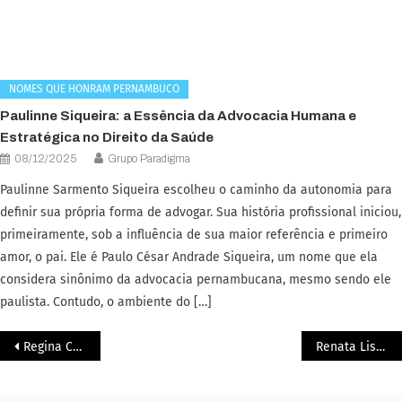
NOMES QUE HONRAM PERNAMBUCO
Paulinne Siqueira: a Essência da Advocacia Humana e
Estratégica no Direito da Saúde
08/12/2025
Grupo Paradigma
Paulinne Sarmento Siqueira escolheu o caminho da autonomia para
definir sua própria forma de advogar. Sua história profissional iniciou,
primeiramente, sob a influência de sua maior referência e primeiro
amor, o pai. Ele é Paulo César Andrade Siqueira, um nome que ela
considera sinônimo da advocacia pernambucana, mesmo sendo ele
paulista. Contudo, o ambiente do […]
Regina Coeli: Medicina, Ciência e Compaixão
Renata Lisbôa: Liderança Integrada em Direito Minerário e Setores Estratégicos