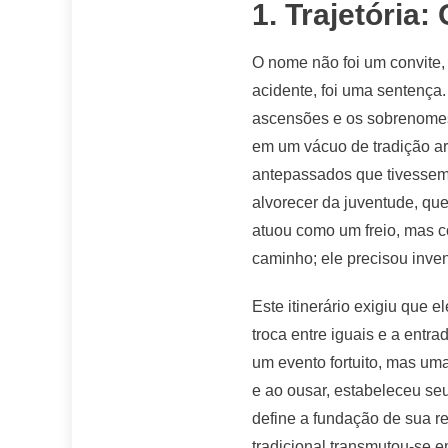
1. Trajetória
O nome não foi um convite, 
acidente, foi uma sentença
ascensões e os sobrenomes 
em um vácuo de tradição ar
antepassados que tivessem
alvorecer da juventude, que
atuou como um freio, mas c
caminho; ele precisou inven
Este itinerário exigiu que
troca entre iguais e a entr
um evento fortuito, mas uma
e ao ousar, estabeleceu seu 
define a fundação de sua re
tradicional transmutou-se e