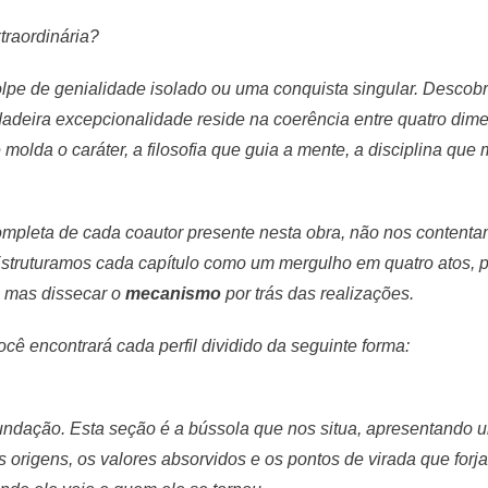
traordinária?
olpe de genialidade isolado ou uma conquista singular. Descob
rdadeira excepcionalidade reside na coerência entre quatro dim
 molda o caráter, a filosofia que guia a mente, a disciplina qu
ompleta de cada coautor presente nesta obra, não nos content
Estruturamos cada capítulo como um mergulho em quatro atos, pe
, mas dissecar o
mecanismo
por trás das realizações.
ocê encontrará cada perfil dividido da seguinte forma:
undação. Esta seção é a bússola que nos situa, apresentando 
as origens, os valores absorvidos e os pontos de virada que forj