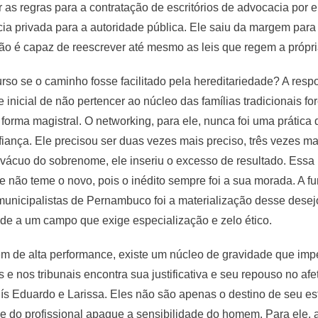
 as regras para a contratação de escritórios de advocacia por en
 privada para a autoridade pública. Ele saiu da margem para 
o é capaz de reescrever até mesmo as leis que regem a própri
rso se o caminho fosse facilitado pela hereditariedade? A resp
de inicial de não pertencer ao núcleo das famílias tradicionais f
orma magistral. O networking, para ele, nunca foi uma prática 
nfiança. Ele precisou ser duas vezes mais preciso, três vezes ma
o vácuo do sobrenome, ele inseriu o excesso de resultado. Ess
e não teme o novo, pois o inédito sempre foi a sua morada. A f
nicipalistas de Pernambuco foi a materialização desse desejo 
ade a um campo que exige especialização e zelo ético.
 de alta performance, existe um núcleo de gravidade que imped
e nos tribunais encontra sua justificativa e seu repouso no afe
uís Eduardo e Larissa. Eles não são apenas o destino de seu e
 do profissional apague a sensibilidade do homem. Para ele, a