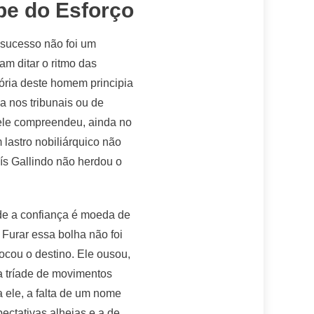
rpe do Esforço
o sucesso não foi um
m ditar o ritmo das
ória deste homem principia
 nos tribunais ou de
ele compreendeu, ainda no
 lastro nobiliárquico não
ís Gallindo não herdou o
nde a confiança é moeda de
 Furar essa bolha não foi
ocou o destino. Ele ousou,
sa tríade de movimentos
a ele, a falta de um nome
ectativas alheias e a de