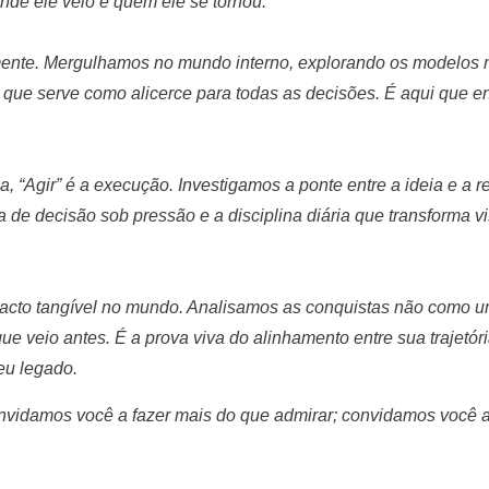
nde ele veio e quem ele se tornou.
 mente. Mergulhamos no mundo interno, explorando os modelos 
ia que serve como alicerce para todas as decisões. É aqui que 
a, “Agir” é a execução. Investigamos a ponte entre a ideia e a r
a de decisão sob pressão e a disciplina diária que transforma
mpacto tangível no mundo. Analisamos as conquistas não como u
ue veio antes. É a prova viva do alinhamento entre sua trajetó
eu legado.
convidamos você a fazer mais do que admirar; convidamos você