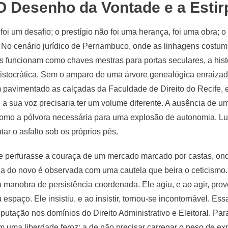
: O Desenho da Vontade e a Esti
foi um desafio; o prestígio não foi uma herança, foi uma obra; 
. No cenário jurídico de Pernambuco, onde as linhagens costuma
funcionam como chaves mestras para portas seculares, a hist
istocrática. Sem o amparo de uma árvore genealógica enraizada
 pavimentado as calçadas da Faculdade de Direito do Recife, 
 a sua voz precisaria ter um volume diferente. A ausência de um
omo a pólvora necessária para uma explosão de autonomia. Lu
tar o asfalto sob os próprios pés.
 ele perfurasse a couraça de um mercado marcado por castas, o
ada do novo é observada com uma cautela que beira o ceticismo.
 manobra de persistência coordenada. Ele agiu, e ao agir, prov
espaço. Ele insistiu, e ao insistir, tornou-se incontornável. Es
putação nos domínios do Direito Administrativo e Eleitoral. Par
m uma liberdade feroz: a de não precisar carregar o peso de exp