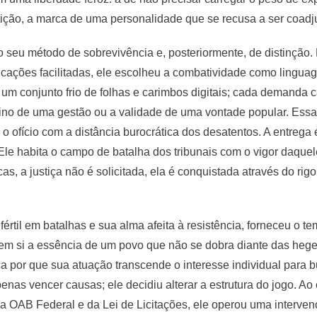
ição, a marca de uma personalidade que se recusa a ser coadju
o seu método de sobrevivência e, posteriormente, de distinção
dicações facilitadas, ele escolheu a combatividade como lingua
 um conjunto frio de folhas e carimbos digitais; cada demanda
stino de uma gestão ou a validade de uma vontade popular. Es
e o ofício com a distância burocrática dos desatentos. A entreg
te. Ele habita o campo de batalha dos tribunais com o vigor da
icas, a justiça não é solicitada, ela é conquistada através do ri
rtil em batalhas e sua alma afeita à resistência, forneceu o t
em si a essência de um povo que não se dobra diante das heg
ca por que sua atuação transcende o interesse individual para b
nas vencer causas; ele decidiu alterar a estrutura do jogo. Ao 
a OAB Federal e da Lei de Licitações, ele operou uma interven