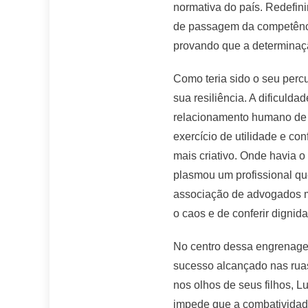
normativa do país. Redefinir
de passagem da competência
provando que a determinaçã
Como teria sido o seu percu
sua resiliência. A dificulda
relacionamento humano de f
exercício de utilidade e co
mais criativo. Onde havia 
plasmou um profissional qu
associação de advogados mu
o caos e de conferir dignid
No centro dessa engrenagem
sucesso alcançado nas ruas 
nos olhos de seus filhos, L
impede que a combatividade