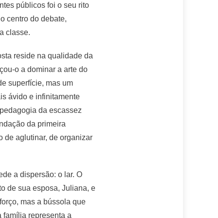
tes públicos foi o seu rito
o centro do debate,
a classe.
osta reside na qualidade da
orçou-o a dominar a arte do
de superfície, mas um
is ávido e infinitamente
a pedagogia da escassez
undação da primeira
de aglutinar, de organizar
e a dispersão: o lar. O
to de sua esposa, Juliana, e
sforço, mas a bússola que
 família representa a