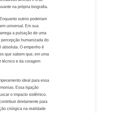
vante na própria biografia.
. Enquanto outros poderiam
gem universal. Em sua
 carrega a pulsação de uma
sa percepção humanizada do
a é absoluta. O empenho é
queles que sabem que, em uma
gor técnico e da coragem
emperamento ideal para essa
emonias. Essa ligação
uscar o impacto sistêmico.
contribuir diretamente para
ção cirúrgica na realidade