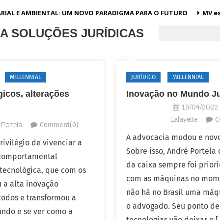
RIAL E AMBIENTAL: UM NOVO PARADIGMA PARA O FUTURO
MV ex
A SOLUÇÕES JURÍDICAS
MILLENNIAL
JURÍDICO
MILLENNIAL
icos, alterações
Inovação no Mundo Ju
19/04/2022
C
Lafayette
Comment(0)
 Portela
A advocacia mudou e novo
ivilégio de vivenciar a
Sobre isso, André Portela
 comportamental
da caixa sempre foi prior
 tecnológica, que com os
com as máquinas no mome
a alta inovação
não há no Brasil uma máqu
todos e transformou a
o advogado. Seu ponto de 
undo e se ver como a
tecnologias vão deixar o [