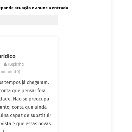
pande atuação e anuncia entrada no mercado dos Estados Unidos
rídico
Keplinho
omment(0)
s tempos já chegaram.
 conta que pensar fora
idade. Não se preocupa
nto, conta que ainda
ina capaz de substituir
vista é que essas novas
…]