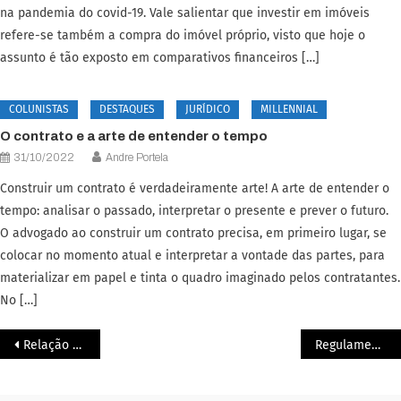
na pandemia do covid-19. Vale salientar que investir em imóveis
refere-se também a compra do imóvel próprio, visto que hoje o
assunto é tão exposto em comparativos financeiros […]
COLUNISTAS
DESTAQUES
JURÍDICO
MILLENNIAL
O contrato e a arte de entender o tempo
31/10/2022
Andre Portela
Construir um contrato é verdadeiramente arte! A arte de entender o
tempo: analisar o passado, interpretar o presente e prever o futuro.
O advogado ao construir um contrato precisa, em primeiro lugar, se
colocar no momento atual e interpretar a vontade das partes, para
materializar em papel e tinta o quadro imaginado pelos contratantes.
No […]
Relação Abusiva – Como sei se estou vivendo ou vivi em uma?
Regulamentação de Criptomoedas e Blockchain: Construindo um Ambiente Seguro e Inovador