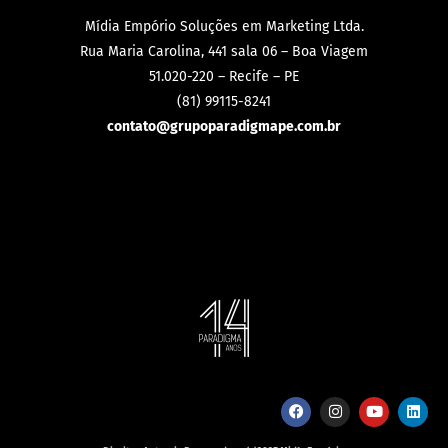
Mídia Empório Soluções em Marketing Ltda.
Rua Maria Carolina, 441 sala 06 – Boa Viagem
51.020-220 – Recife – PE
(81) 99115-8241
contato@grupoparadigmape.com.br
Direitos Autorais Reservados - (c)2025 Midía Empório
Política de Privacidade - Termos de Uso
Desenvolvimento: Falpek