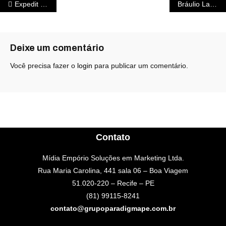
Expedit com acompanhamento no TSE e TRE
Bráulio Lacerda é homenageado
Deixe um comentário
Você precisa fazer o
login
para publicar um comentário.
Contato
Mídia Empório Soluções em Marketing Ltda.
Rua Maria Carolina, 441 sala 06 – Boa Viagem
51.020-220 – Recife – PE
(81) 99115-8241
contato@grupoparadigmape.com.br