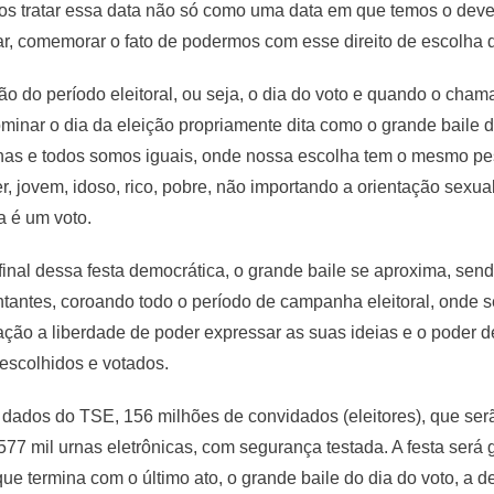
emos tratar essa data não só como uma data em que temos o dev
jar, comemorar o fato de podermos com esse direito de escolha
ão do período eleitoral, ou seja, o dia do voto e quando o cham
nar o dia da eleição propriamente dita como o grande baile d
as e todos somos iguais, onde nossa escolha tem o mesmo peso
, jovem, idoso, rico, pobre, não importando a orientação sexua
a é um voto.
nal dessa festa democrática, o grande baile se aproxima, send
tantes, coroando todo o período de campanha eleitoral, onde se
lação a liberdade de poder expressar as suas ideias e o poder
escolhidos e votados.
dados do TSE, 156 milhões de convidados (eleitores), que serã
577 mil urnas eletrônicas, com segurança testada. A festa será 
ue termina com o último ato, o grande baile do dia do voto, a d