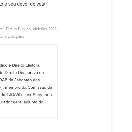
o e seu dever de votar.
ral
,
Direito Público
,
eleições 2022
,
ca e Disciplina
 e Direito Eleitoral,
 Direito Desportivo da
a OAB de Jaboatão dos
P), membro da Comissão de
 do TJD/Vôlei, ex-Secretário
rador geral adjunto do