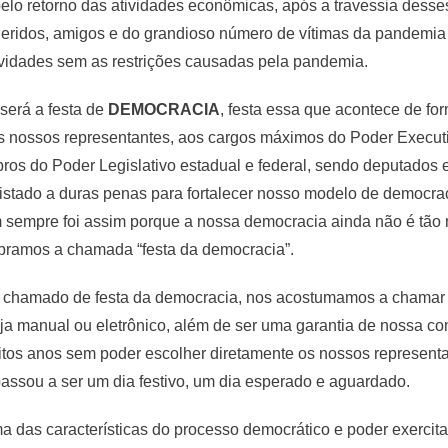
lo retorno das atividades econômicas, após a travessia desses
queridos, amigos e do grandioso número de vítimas da pandemia
ividades sem as restrições causadas pela pandemia.
será a festa de
DEMOCRACIA
, festa essa que acontece de fo
os nossos representantes, aos cargos máximos do Poder Execut
os do Poder Legislativo estadual e federal, sendo deputados e
uistado a duras penas para fortalecer nosso modelo de democrac
m sempre foi assim porque a nossa democracia ainda não é tão
lebramos a chamada “festa da democracia”.
é chamado de festa da democracia, nos acostumamos a chamar d
eja manual ou eletrônico, além de ser uma garantia de nossa co
os anos sem poder escolher diretamente os nossos representan
a passou a ser um dia festivo, um dia esperado e aguardado.
a das características do processo democrático e poder exercita