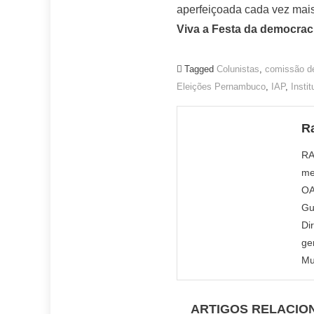
aperfeiçoada cada vez mais,
Viva a Festa da democrac
Tagged
Colunistas
,
comissão de
Eleições Pernambuco
,
IAP
,
Insti
R
RA
me
OA
Gu
Di
ge
Mu
ARTIGOS RELACIO