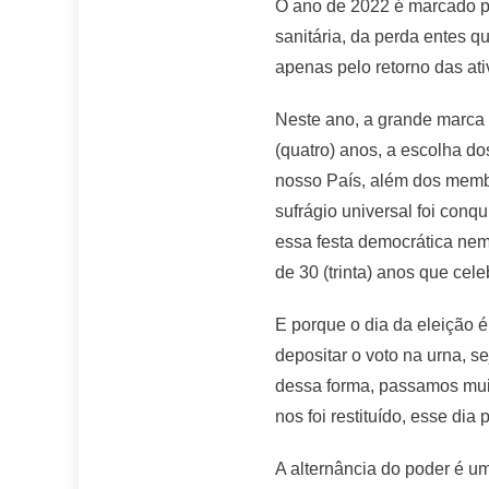
O ano de 2022 é marcado pe
sanitária, da perda entes 
apenas pelo retorno das at
Neste ano, a grande marca 
(quatro) anos, a escolha d
nosso País, além dos membr
sufrágio universal foi conq
essa festa democrática ne
de 30 (trinta) anos que ce
E porque o dia da eleição 
depositar o voto na urna, s
dessa forma, passamos muit
nos foi restituído, esse di
A alternância do poder é um