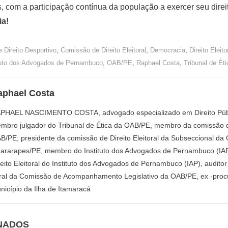
 com a participação contínua da população a exercer seu direit
ia!
 Direito Desportivo
,
Comissão de Direito Eleitoral
,
Democracia
,
Direito Eleito
tuto dos Advogados de Pernambuco
,
OAB/PE
,
Raphael Costa
,
Tribunal de Éti
aphael Costa
PHAEL NASCIMENTO COSTA, advogado especializado em Direito Público
mbro julgador do Tribunal de Ética da OAB/PE, membro da comissão de
B/PE; presidente da comissão de Direito Eleitoral da Subseccional d
ararapes/PE, membro do Instituto dos Advogados de Pernambuco (IA
reito Eleitoral do Instituto dos Advogados de Pernambuco (IAP), auditor
ral da Comissão de Acompanhamento Legislativo da OAB/PE, ex -procu
nicípio da Ilha de Itamaracá
NADOS