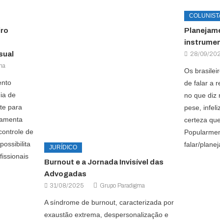
COLUNIST
iro
Planejam
instrume
sual
28/09/20
ma
Os brasilei
ento
de falar a 
ia de
no que diz 
te para
pese, infel
rramenta
certeza qu
controle de
Popularmen
ossibilita
falar/planej
JURÍDICO
fissionais
Burnout e a Jornada Invisível das
Advogadas
31/08/2025
Grupo Paradigma
A síndrome de burnout, caracterizada por
exaustão extrema, despersonalização e