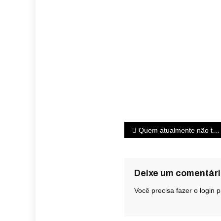
Quem atualmente não tem uma rede social para poder postar o seu dia a dia?
Deixe um comentár
Você precisa fazer o
login
p