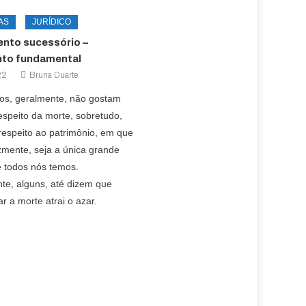
AS
JURÍDICO
ento sucessório –
nto fundamental
22
Bruna Duarte
ros, geralmente, não gostam
respeito da morte, sobretudo,
respeito ao patrimônio, em que
izmente, seja a única grande
e todos nós temos.
te, alguns, até dizem que
ar a morte atrai o azar.